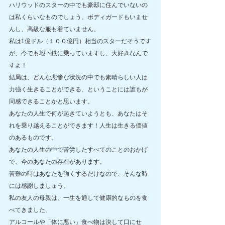
ハリウッドのスターの中でも豪邸に住んでいないの
は私くらいなものでしょう。ボディガードもいませ
んし、高級な服も着ていません。
私は1億ドル（１００億円）相当のスターだそうです
が、今でも地下鉄に乗っていますし、大好きなんで
すよ！
結局は、どんな悲惨な状況の中でも素晴らしい人は
力強く生きることができる、ということには誰もが
同感できることかと思います。
あなたの人生で何が起きていようとも、あなたはそ
れを乗り越えることができます！人生は生きる価値
のあるものです。
あなたの人生の中で苦労したすべてのことのおかげ
で、今のあなたの存在があります。
苦難の時はあなたを強くするだけなので、そんな時
には感謝しましょう。
私の友人の母親は、一生を通して健康的なものを食
べてきました。
アルコールや「体に悪い」食べ物は決して口にせ