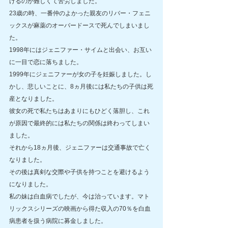
けるのが難しくて苦労しました。
23歳の時、一番仲のよかった親友のリバー・フェニ
ックスが麻薬のオーバードースで死んでしまいまし
た。
1998年にはジェニファー・サイムと出会い、お互い
に一目で恋に落ちました。
1999年にジェニファーが女の子を妊娠しました。し
かし、悲しいことに、8ヵ月後には私たちの子供は死
産となりました。
彼女の死で私たちはあまりにもひどく落胆し、これ
が原因で最終的には私たちの関係は終わってしまい
ました。
それから18ヵ月後、ジェニファーは交通事故で亡く
なりました。
その後は真剣な交際や子供を持つことを避けるよう
になりました。
私の妹は白血病でしたが、今は治っています。マト
リックスシリーズの映画から得た収入の70％を白血
病患者を扱う病院に募金しました。