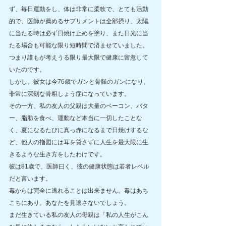
ず、毎日運動をし、体は非常に柔軟で、とても活動
的で、医師が薦めるサプリメントは全部摂り、太陽
に当たる時は必ず日焼け止めを塗り、また日光に当
たる場合も可能な限り短時間で済ませていました。
つまり誰もが考えうる限り最大限で健康に留意して
いたのです。
しかし、彼女は今76歳でガンと骨髄のガンになり、
非常に深刻な骨粗しょう症になっています。
その一方、私の友人の父親は大量のベーコン、バタ
ー、脂肪を食べ、運動など本当に一切したことな
く、夏になるたびに真っ赤になるまで日焼けするな
ど、他人の指図には耳を貸さずに人生を最大限に生
きるような生き方をしたわけです。
彼は81歳で、医師曰く、彼の健康状態は若者レベル
だと言います。
毒からは完全に逃れることは出来ません。毒はあち
こちにあり、あなたを見逃さないでしょう。
まだ生きている私の友人の母親は「私の人生がこん