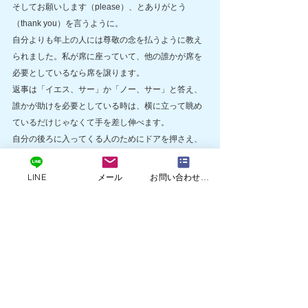
そしてお願いします（please）、とありがとう
（thank you）を言うように。
自分よりも年上の人には尊敬の念を払うように教え
られました。私が席に座っていて、他の誰かが席を
必要としているなら席を譲ります。
返事は「イエス、サー」か「ノー、サー」と答え、
誰かが助けを必要としている時は、横に立って眺め
ているだけじゃなくて手を差し伸べます。
自分の後ろに入ってくる人のためにドアを押さえ、
必要な時は「すいません」と言います。
人を愛するのは、その人から自分が何かを得ること
LINE
メール
お問い合わせフォームフォーム
が出来るから愛するのではなく、その人の人となり
を愛します。
そして何よりも大事なのは、自分が他人からされた
い扱いを、自分も他人に行うよう育てられたという
ことです。それが尊敬というものです。
あなたも同じように育てられたのでしたら、これを
シェアして下さい！
あなたの自宅がどれだけ大きくても、乗っている車