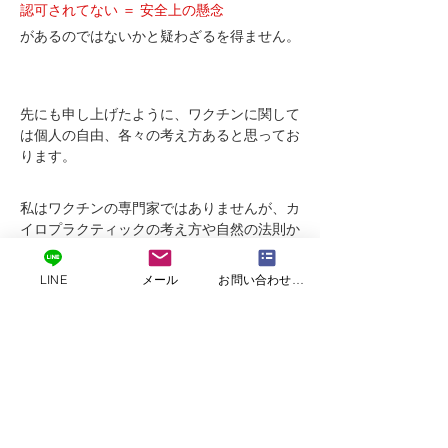
認可されてない ＝ 安全上の懸念 
があるのではないかと疑わざるを得ません。
先にも申し上げたように、ワクチンに関して
は個人の自由、各々の考え方あると思ってお
ります。
私はワクチンの専門家ではありませんが、カ
イロプラクティックの考え方や自然の法則か
ら言わせていただくと、免疫力を上げるのは
ワクチンではなく、
LINE
メール
お問い合わせフォームフォーム
背骨を通る神経の流れがスムーズであること
と、健康的な食事と生活習慣です。
当院は、背骨と神経の問題から起こる不調の
改善に特化したカイロプラクティック専門院
として、カイロプラクティックケアを通じ
て、患者様の抱えている症状を取るだけでな