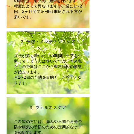
の場合は、集中的に施術を行います。
程度によって異なりますが、週に1〜2
回、2ヶ月間で6〜9回来院される方が
多いです。​
2. 予防・メンテナンスケア
症状が落ち着いたこの期間にケアを中
断してしまう方は多いですが、本来私
たちの身体はここから問題箇所の修復
が始まります。
月1〜2回の予防を目的としたケアとな
ります。
3. ウェルネスケア
ご希望の方には、
痛みや不調の再発予
防や病気の予防のための定期的なケア
を勧めています。