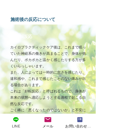
​施術後の反応について
好転反応
カイロプラクティックケア後は、これまで眠っ
ていた神経系の働きが高まることで、身体が弛
んだり、ポカポカと温かく感じたりする方が多
くいらっしゃいます。
また、人によっては一時的に怠さを感じたり、
違和感や、これまで感じたことのない痛みが出
る場合があります。
これは「好転反応」と呼ばれるもので、身体が
本来の状態へ適応しようとする過程で起こる自
然な反応です。
ごく稀に「悪くなったのではないか」と不安に
思われる方もいらっしゃるため、施術後に起こ
り得る反応について予めご理解いただきたいと
LINE
メール
お問い合わせフォームフォーム
考えております。