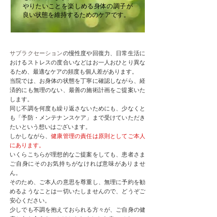
やりたいことを楽しめる身体の調子が
良い状態を維持するためのケアです。
サブラクセーション
の慢性度や回復力、日常生活に
おけるストレスの度合いなどはお一人おひとり異な
るため、最適なケアの頻度も個人差があります。
当院では、お身体の状態を丁寧に確認しながら、経
済的にも無理のない、最善の施術計画をご提案いた
します。
同じ不調を何度も繰り返さないためにも、少なくと
も「予防・メンテナンスケア」まで受けていただき
たいという想いはございます。
しかしながら、
健康管理の責任は原則としてご本人
にあります。
いくらこちらが理想的なご提案をしても、患者さま
ご自身にそのお気持ちがなければ意味がありませ
ん。
そのため、ご本人の意思を尊重し、無理に予約を勧
めるようなことは一切いたしませんので、どうぞご
安心ください。
少しでも不調を抱えておられる方々が、ご自身の健