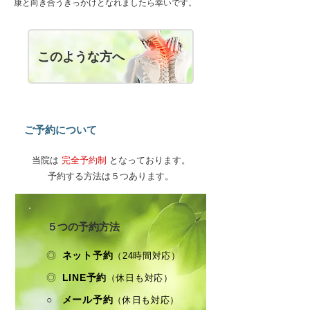
康と向き合うきっかけとなれましたら幸いです。
このような方へ
​ご予約について​
当院は
完全予約制
となっております。
​予約する方法は５つあります。
​​ ５つの予約方法
​ ◎
ネット予約
（24時間対応）
​ ◎
LINE予約
（休日も対応）
​​ ○
メール予約
（休日も対応）