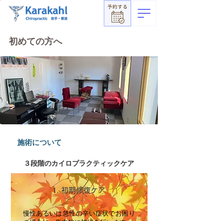
​初めての方へ
​施術について​
​３段階のカイロプラクティックケア
1. 初期修復ケア
慢性あるいは急性の辛い症状でお困り