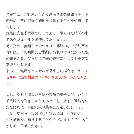
​キャンセルポリシー
当院では、ご利用いただく患者さまの健康サポート
のため、常に最善の施術を提供することを心掛けて
おります。
施術は完全予約制で行っており、限られた時間の中
でスケジュールを調整しております。
そのため、無断キャンセル（ご連絡のない予約不履
行）は、その時間にご予約をお取りできなかった他
の患者さま、ならびに当院の運営にとっても重大な
支障となります。
よって、無断キャンセルが発生した場合は、
キャン
セル料（施術料金の100%）をお支払いいただきま
す。
なお、やむを得ない事情や緊急の場合など、たとえ
予約時間を過ぎてからであっても、必ずご連絡をい
ただければ、可能な限り柔軟に対応いたします。
しかしながら、常習化した場合には、今後のご予
約・施術をお断りすることがございますので、あら
かじめご了承ください。